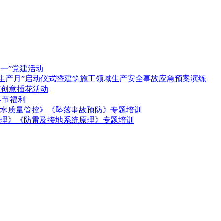
一”党建活动
安全生产月”启动仪式暨建筑施工领域生产安全事故应急预案演练
节创意插花活动
春节福利
水质量管控》《坠落事故预防》专题培训
理》《防雷及接地系统原理》专题培训