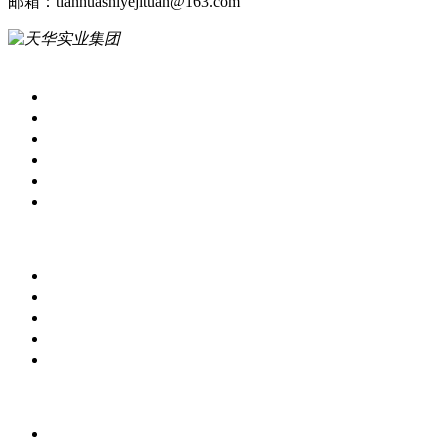
邮箱：tianhuashiyejituan@163.com