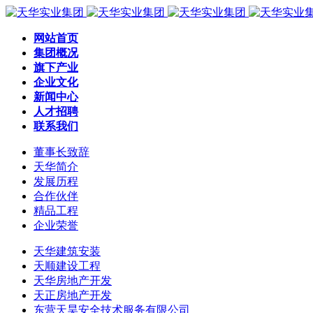
网站首页
集团概况
旗下产业
企业文化
新闻中心
人才招聘
联系我们
董事长致辞
天华简介
发展历程
合作伙伴
精品工程
企业荣誉
天华建筑安装
天顺建设工程
天华房地产开发
天正房地产开发
东营天昊安全技术服务有限公司