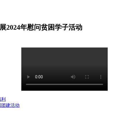
2024年慰问贫困学子活动
福利
国团建活动