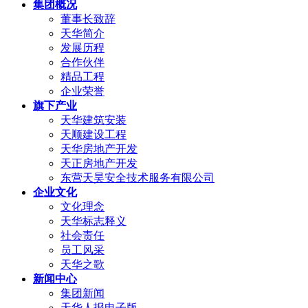
集团概况
董事长致辞
天华简介
发展历程
合作伙伴
精品工程
企业荣誉
旗下产业
天华建筑安装
天顺建设工程
天华房地产开发
天正房地产开发
东营天昊安全技术服务有限公司
企业文化
文化理念
天华标志释义
社会责任
员工风采
天华之歌
新闻中心
集团新闻
天华人报电子版