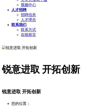
视频中心
人才招聘
招聘信息
人才理念
联系我们
联系方式
在线留言
锐意进取 开拓创新
锐意进取 开拓创新
您的位置：