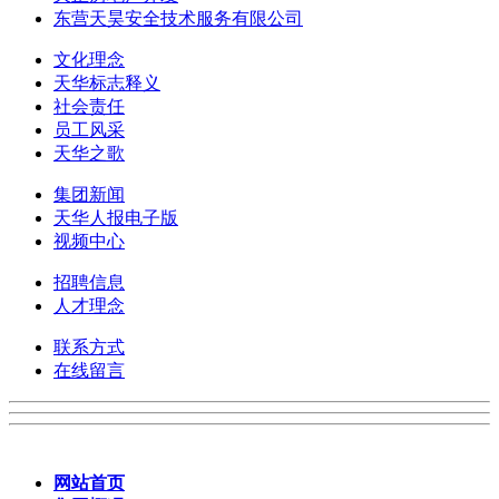
东营天昊安全技术服务有限公司
文化理念
天华标志释义
社会责任
员工风采
天华之歌
集团新闻
天华人报电子版
视频中心
招聘信息
人才理念
联系方式
在线留言
网站首页