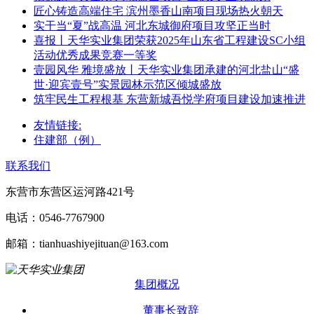
匠心铸造高端住宅 滨州墨香山南项目现场热火朝天
实干当“夏”战高温 河北东城御府项目攻坚正当时
喜报丨天华实业集团荣获2025年山东省工程建设SC小组
活动优秀成果竞赛一等奖
壹园风华 雅境盛放丨天华实业集团承建的河北盐山“盛
世·迎宾壹号”实景园林示范区倾城盛放
筑牢民生工程根基 东营新城吾悦学府项目建设加速推进
友情链接:
住建部（例）
联系我们
东营市东营区运河路421号
电话：0546-7767900
邮箱：tianhuashiyejituan@163.com
集团概况
董事长致辞