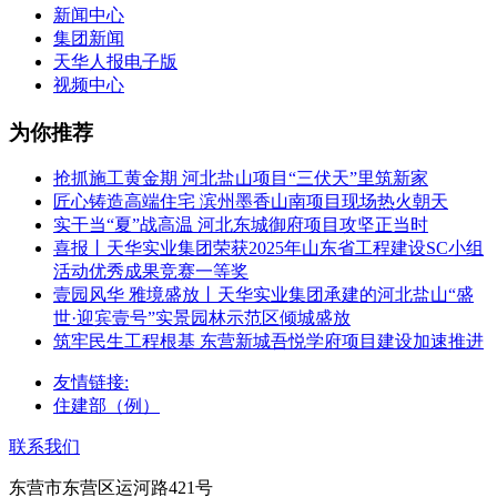
新闻中心
集团新闻
天华人报电子版
视频中心
为你推荐
抢抓施工黄金期 河北盐山项目“三伏天”里筑新家
匠心铸造高端住宅 滨州墨香山南项目现场热火朝天
实干当“夏”战高温 河北东城御府项目攻坚正当时
喜报丨天华实业集团荣获2025年山东省工程建设SC小组
活动优秀成果竞赛一等奖
壹园风华 雅境盛放丨天华实业集团承建的河北盐山“盛
世·迎宾壹号”实景园林示范区倾城盛放
筑牢民生工程根基 东营新城吾悦学府项目建设加速推进
友情链接:
住建部（例）
联系我们
东营市东营区运河路421号