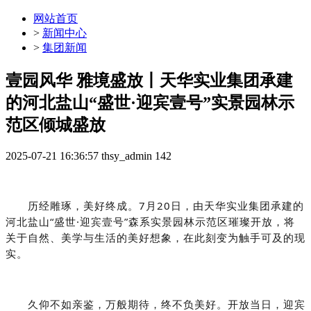
网站首页
>
新闻中心
>
集团新闻
壹园风华 雅境盛放丨天华实业集团承建
的河北盐山“盛世·迎宾壹号”实景园林示
范区倾城盛放
2025-07-21 16:36:57
thsy_admin
142
历经雕琢，美好终成。
7月20日，
由天华实业集团承建的
河北盐山“盛世·迎宾壹号”森系
实景园林示范区璀璨开放
，
将
关于自然
、
美学与生活的美好想象，在此刻变为触手可及的现
实
。
久仰不如亲鉴，万般期待，终不负美好。
开放当日，迎宾