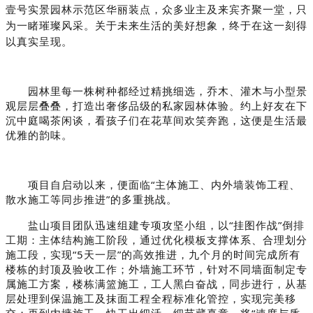
壹号实景园林示范区华丽装点，众多业主及来宾齐聚一堂，只
为一睹璀璨风采。关于未来生活的美好想象，终于在这一刻得
以真实呈现。
园林里每一株树种都经过精挑细选，乔木、灌木与小型景
观层层叠叠，打造出奢侈品级的私家园林体验。约上好友在下
沉中庭喝茶闲谈，看孩子们在花草间欢笑奔跑，这便是生活最
优雅的韵味。
项目自启动以来，便面临“主体施工、内外墙装饰工程、
散水施工等同步推进”的多重挑战。
盐山项目团队迅速组建专项攻坚小组，以“挂图作战”倒排
工期：主体结构施工阶段，通过优化模板支撑体系、合理划分
施工段，实现“5天一层”的高效推进，九个月的时间完成所有
楼栋的封顶及验收工作；外墙施工环节，针对不同墙面制定专
属施工方案，楼栋满篮施工，工人黑白奋战，同步进行，从基
层处理到保温施工及抹面工程全程标准化管控，实现完美移
交；再到内墙施工，快工出细活，细节藏真章，将“速度与质