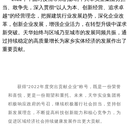
当、敢争先，深入贯彻“以人为本、创新经营、追求卓
越”的经营理念，把握建筑行业发展趋势，深化企业改
革，创新企业发展，增强企业活力，在转型升级中谋求
新突破。天华始终与区域乃至城市的发展同频共振，通
过持续稳定的高质量增长为家乡实体经济的发展作出了
重要贡献。
获得“2022年度突出贡献企业”称号，既是一份荣誉
和喜悦，更是一份期望和重托。未来，天华实业集团将
积极响应政府的号召，继续积极履行社会担当，坚持创
新发展理念，不断提高科技创新能力和核心竞争力，为
促进区域经济社会持续健康发展作出更大贡献。