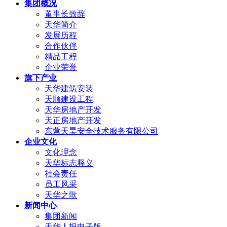
集团概况
董事长致辞
天华简介
发展历程
合作伙伴
精品工程
企业荣誉
旗下产业
天华建筑安装
天顺建设工程
天华房地产开发
天正房地产开发
东营天昊安全技术服务有限公司
企业文化
文化理念
天华标志释义
社会责任
员工风采
天华之歌
新闻中心
集团新闻
天华人报电子版