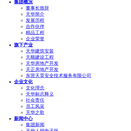
集团概况
董事长致辞
天华简介
发展历程
合作伙伴
精品工程
企业荣誉
旗下产业
天华建筑安装
天顺建设工程
天华房地产开发
天正房地产开发
东营天昊安全技术服务有限公司
企业文化
文化理念
天华标志释义
社会责任
员工风采
天华之歌
新闻中心
集团新闻
天华人报电子版