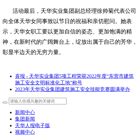
活动最后，天华实业集团副总经理徐帅菊代表公司
向全体天华女同事致以节日的祝福和亲切慰问。她表
示，天华女职工要以更加自信的姿态、更加饱满的精
神，在新时代的广阔舞台上，绽放出属于自己的芳华，
彰显半边天的无穷力量。
喜报 - 天华实业集团5项工程荣获2022年度“东营市建筑
施工安全文明标准化工地”称号
2023年天华实业集团建筑施工安全技能竞赛圆满举办
新闻中心
集团新闻
天华人报电子版
视频中心