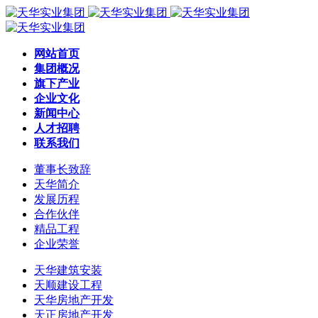
网站首页
集团概况
旗下产业
企业文化
新闻中心
人才招聘
联系我们
董事长致辞
天华简介
发展历程
合作伙伴
精品工程
企业荣誉
天华建筑安装
天顺建设工程
天华房地产开发
天正房地产开发