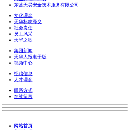
东营天昊安全技术服务有限公司
文化理念
天华标志释义
社会责任
员工风采
天华之歌
集团新闻
天华人报电子版
视频中心
招聘信息
人才理念
联系方式
在线留言
网站首页