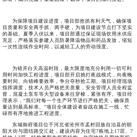
为保障项目建设进度，项目部抢抓有利天气，确保项
目质量和安全两手抓、两手硬，为项目建设节点打下坚实
的基础。夏季入伏以来，
项目部通过保证现场饮用水供应
充足，严格落实参建人员防暑降温物品和药品发放，缩短
一次性连续作业时间，以减轻工人的劳动强度。
为错开白天高温时段，最大限度地充分利用一切可利
用时间加快工程进度，项目部开启挑灯夜战模式，向夜晚
要时间、向错峰要效率，争分夺秒抢工期。项目经理现场
指挥调度，技术人员严格把关质量，安全管理人员全程监
督，混凝土泵车等大型设备来往穿梭，紧张有序。
项目经
理表示，“我们对每一个生产环节进行严格把关，确保质
量达到最高标准。
”项目全体建设者奋战在施工一线，忙
碌而有序地推进工程进度。
东城御府项目位于河北省沧州市孟村回族自治县的朝
阳大街与团结路交汇处，建设内容为住宅7栋地上17层、7