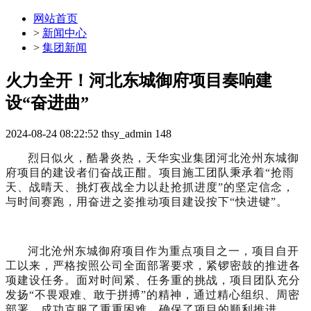
网站首页
>
新闻中心
>
集团新闻
火力全开！河北东城御府项目奏响建
设“奋进曲”
2024-08-24 08:22:52
thsy_admin
148
烈日似火，酷暑炎热，天华实业集团河北沧州东城御
府项目的建设者们奋战正酣。项目施工团队秉承着“抢雨
天、战晴天、挑灯夜战全力以赴抢抓进度”的坚定信念，
与时间赛跑，用奋进之姿推动项目建设按下“快进键”。
河北沧州东城御府项目作为重点项目之一，项目自开
工以来，严格按照公司全面部署要求，紧锣密鼓的推进各
项建设任务。面对时间紧、任务重的挑战，项目团队充分
发扬“不畏艰难、敢于拼搏”的精神，通过精心组织、周密
部署，成功克服了重重困难，确保了项目的顺利推进。