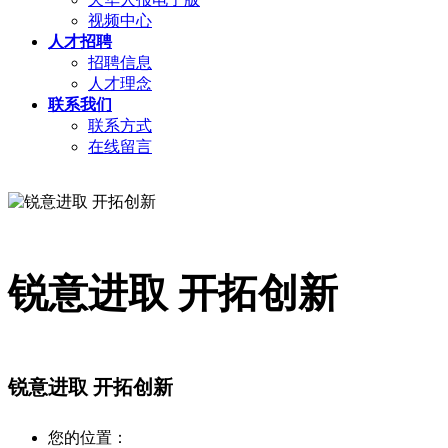
视频中心
人才招聘
招聘信息
人才理念
联系我们
联系方式
在线留言
锐意进取 开拓创新
锐意进取 开拓创新
您的位置：