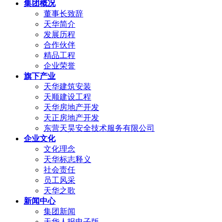
集团概况
董事长致辞
天华简介
发展历程
合作伙伴
精品工程
企业荣誉
旗下产业
天华建筑安装
天顺建设工程
天华房地产开发
天正房地产开发
东营天昊安全技术服务有限公司
企业文化
文化理念
天华标志释义
社会责任
员工风采
天华之歌
新闻中心
集团新闻
天华人报电子版