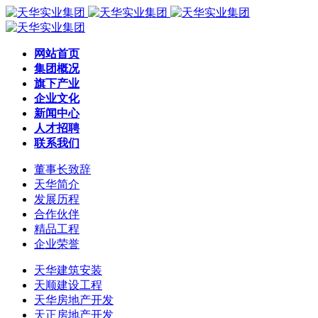
网站首页
集团概况
旗下产业
企业文化
新闻中心
人才招聘
联系我们
董事长致辞
天华简介
发展历程
合作伙伴
精品工程
企业荣誉
天华建筑安装
天顺建设工程
天华房地产开发
天正房地产开发