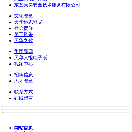
东营天昊安全技术服务有限公司
文化理念
天华标志释义
社会责任
员工风采
天华之歌
集团新闻
天华人报电子版
视频中心
招聘信息
人才理念
联系方式
在线留言
网站首页