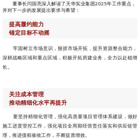
董事长闫国亮深入解读了天华实业集团2025年工作重点，
并对下一步的发展提出要求与希望：
提高履约能力
锚定目标不动摇
牢固树立市场意识，狠抓市场开拓，提升资源整合能力，
深耕战略区域和重点区域，积极开拓房建业务，全力以赴稳增
长。
关注成本管理
推动精细化水平再提升
要坚持精细化管理，强化高质量项目管理体系建设，做好
施工进度管控工作，强化项目全周期经营责任落实和供应链管
理，推进债权催收工作，不断提质增效。