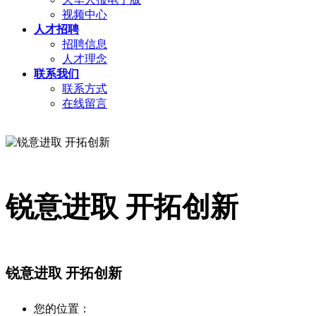
视频中心
人才招聘
招聘信息
人才理念
联系我们
联系方式
在线留言
锐意进取 开拓创新
锐意进取 开拓创新
您的位置：