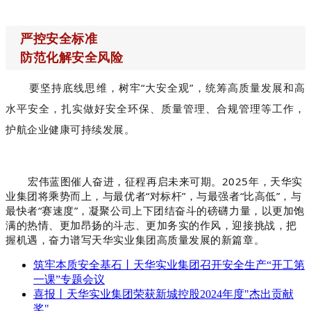
严控安全标准
防范化解安全风险
要坚持底线思维，树牢“大安全观”，统筹高质量发展和高
水平安全，扎实做好安全环保、质量管理、合规管理等工作，
护航企业健康可持续发展。
宏伟蓝图催人奋进，征程再启未来可期。2025年，天华实
业集团将乘势而上，与最优者“对标杆”，与最强者“比高低”，与
最快者“赛速度”，凝聚公司上下团结奋斗的磅礴力量，以更加饱
满的热情、更加昂扬的斗志、更加务实的作风，迎接挑战，把
握机遇，奋力谱写天华实业集团高质量发展的新篇章。
筑牢本质安全基石丨天华实业集团召开安全生产“开工第
一课”专题会议
喜报丨天华实业集团荣获新城控股2024年度"杰出贡献
奖"