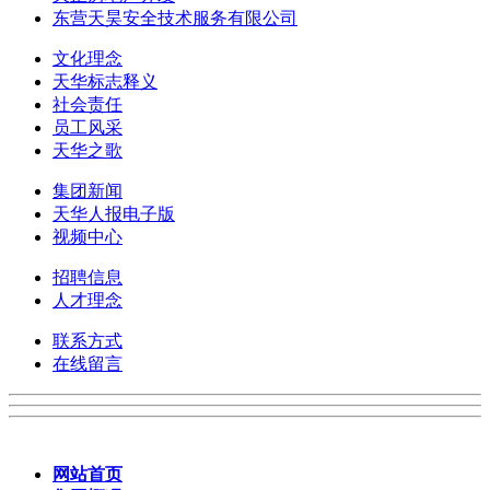
东营天昊安全技术服务有限公司
文化理念
天华标志释义
社会责任
员工风采
天华之歌
集团新闻
天华人报电子版
视频中心
招聘信息
人才理念
联系方式
在线留言
网站首页