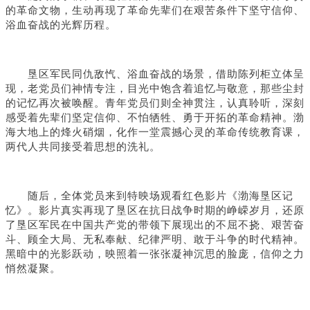
的革命文物，生动再现了革命先辈们在艰苦条件下坚守信仰、
浴血奋战的光辉历程。
垦区军民同仇敌忾、浴血奋战的场景，借助陈列柜立体呈
现，老党员们神情专注，目光中饱含着追忆与敬意，那些尘封
的记忆再次被唤醒。青年党员们则全神贯注，认真聆听，深刻
感受着先辈们坚定信仰、不怕牺牲、勇于开拓的革命精神。渤
海大地上的烽火硝烟，化作一堂震撼心灵的革命传统教育课，
两代人共同接受着思想的洗礼。
随后，全体党员来到特映场观看红色影片《渤海垦区记
忆》。影片真实再现了垦区在抗日战争时期的峥嵘岁月，还原
了垦区军民在中国共产党的带领下展现出的不屈不挠、艰苦奋
斗、顾全大局、无私奉献、纪律严明、敢于斗争的时代精神。
黑暗中的光影跃动，映照着一张张凝神沉思的脸庞，信仰之力
悄然凝聚。