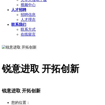
视频中心
人才招聘
招聘信息
人才理念
联系我们
联系方式
在线留言
锐意进取 开拓创新
锐意进取 开拓创新
您的位置：