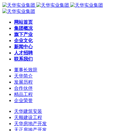
网站首页
集团概况
旗下产业
企业文化
新闻中心
人才招聘
联系我们
董事长致辞
天华简介
发展历程
合作伙伴
精品工程
企业荣誉
天华建筑安装
天顺建设工程
天华房地产开发
天正房地产开发