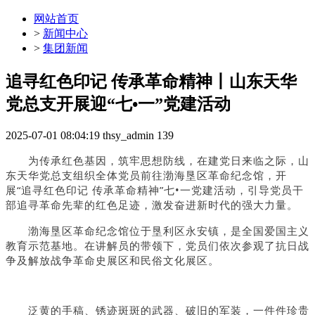
网站首页
>
新闻中心
>
集团新闻
追寻红色印记 传承革命精神丨山东天华
党总支开展迎“七•一”党建活动
2025-07-01 08:04:19
thsy_admin
139
为传承红色基因，筑牢思想防线，在建党日来临之际，山
东天华党总支组织全体党员前往渤海垦区革命纪念馆，开
展“追寻红色印记 传承革命精神”七
•
一
党建活动，引导党员干
部追寻革命先辈的红色足迹，激发奋进新时代的强大力量。
渤海垦区革命纪念馆位于垦利区永安镇，是全国爱国主义
教育示范基地。在讲解员的带领下，党员们依次参观了抗日战
争及解放战争革命史展区和民俗文化展区。
泛黄的手稿、锈迹斑斑的武器、破旧的军装，一件件珍贵