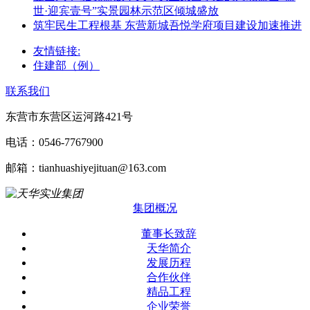
世·迎宾壹号”实景园林示范区倾城盛放
筑牢民生工程根基 东营新城吾悦学府项目建设加速推进
友情链接:
住建部（例）
联系我们
东营市东营区运河路421号
电话：0546-7767900
邮箱：tianhuashiyejituan@163.com
集团概况
董事长致辞
天华简介
发展历程
合作伙伴
精品工程
企业荣誉