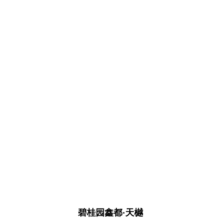
碧桂园鑫都·天樾