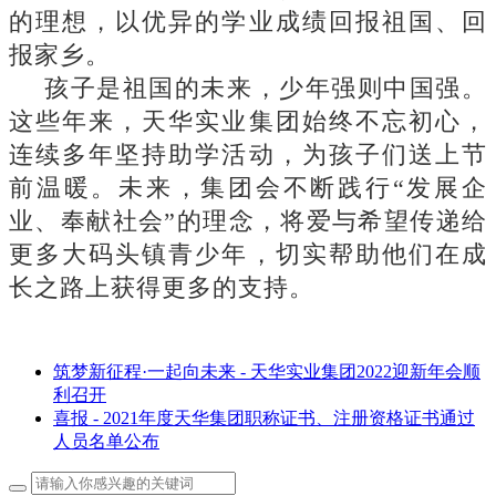
的理想，以优异的学业成绩回报祖国、回
报家乡。
孩子是祖国的未来，少年强则中国强。
这些年来，天华实业集团始终不忘初心，
连续多年坚持助学活动，为孩子们送上节
前温暖。未来，集团会不断践行
“发展企
业、奉献社会”的理念，将爱与希望传递给
更多大码头镇青少年，切实帮助他们在成
长之路上获得更多的支持。
​筑梦新征程·一起向未来 - 天华实业集团2022迎新年会顺
利召开
喜报 - 2021年度天华集团职称证书、注册资格证书通过
人员名单公布