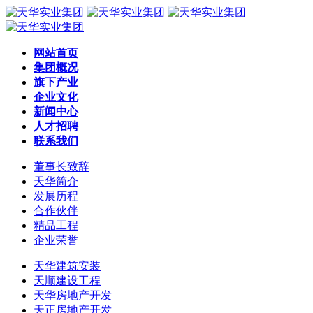
网站首页
集团概况
旗下产业
企业文化
新闻中心
人才招聘
联系我们
董事长致辞
天华简介
发展历程
合作伙伴
精品工程
企业荣誉
天华建筑安装
天顺建设工程
天华房地产开发
天正房地产开发