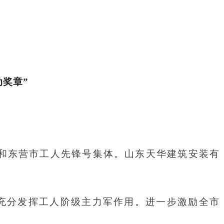
动奖章”
者和东营市工人先锋号集体。山东天华建筑安装有
充分发挥工人阶级主力军作用。进一步激励全市