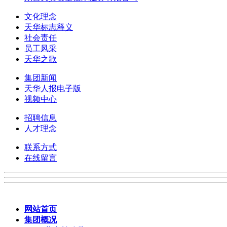
文化理念
天华标志释义
社会责任
员工风采
天华之歌
集团新闻
天华人报电子版
视频中心
招聘信息
人才理念
联系方式
在线留言
网站首页
集团概况