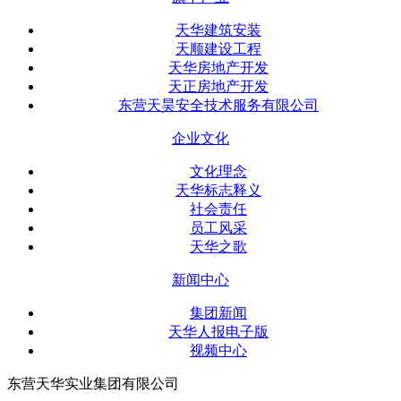
天华建筑安装
天顺建设工程
天华房地产开发
天正房地产开发
东营天昊安全技术服务有限公司
企业文化
文化理念
天华标志释义
社会责任
员工风采
天华之歌
新闻中心
集团新闻
天华人报电子版
视频中心
东营天华实业集团有限公司