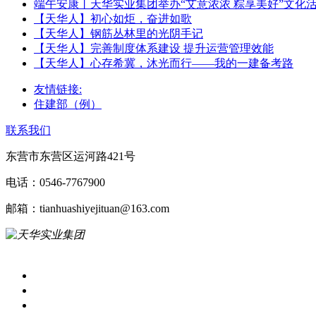
端午安康丨天华实业集团举办“艾意浓浓 粽享美好”文化
【天华人】初心如炬，奋进如歌
【天华人】钢筋丛林里的光阴手记
【天华人】完善制度体系建设 提升运营管理效能
【天华人】心存希冀，沐光而行——我的一建备考路
友情链接:
住建部（例）
联系我们
东营市东营区运河路421号
电话：0546-7767900
邮箱：tianhuashiyejituan@163.com