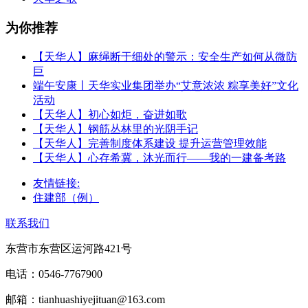
为你推荐
【天华人】麻绳断于细处的警示：安全生产如何从微防
巨
端午安康丨天华实业集团举办“艾意浓浓 粽享美好”文化
活动
【天华人】初心如炬，奋进如歌
【天华人】钢筋丛林里的光阴手记
【天华人】完善制度体系建设 提升运营管理效能
【天华人】心存希冀，沐光而行——我的一建备考路
友情链接:
住建部（例）
联系我们
东营市东营区运河路421号
电话：0546-7767900
邮箱：tianhuashiyejituan@163.com