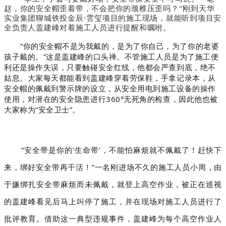
赵，你的安全帽歪着带，不会把你的颈椎压歪吗？
”刚到天华
实业集团聊城铁投金辰·雲玺项目的施工现场，就能听到项目安
全负责人盖建峰对着施工人员进行提醒和嘱咐。
“你的安全帽不是为我戴的，是为了你自己，为了你的老婆
孩子戴的。”这是盖建峰的口头禅。不管施工人员是为了施工便
利还是操作失误，只要触碰安全红线，他都会严查到底，绝不
姑息。大家每天都能看到盖建峰穿着劳保鞋，手拿记录本，从
安全帽的佩戴到警示牌的设立，从安全用电到施工设备的操作
使用，对潜在的安全隐患进行360°无死角的检查，因此他也被
大家称为“安全卫士”。
“安全带是你的‘生命带’，不能怕麻烦就不佩戴了！赶快下
来，绑好安全带再干活！”一名刚进场不久的施工人员小周，由
于嫌绑扎安全带麻烦而未佩戴，就登上高空作业，被正在巡视
的盖建峰看见后马上叫停了施工，并在现场对施工人员进行了
批评教育。借助这一典型违规事件，盖建峰为每个高空作业人