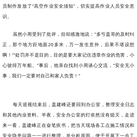
员制作发放了“高空作业安全须知”，切实提高作业人员安全意
识。
虽然小
周
受到了批评，但却感激地说：“多亏盖哥的及时纠
正，那个地方距地面20多米，万一发生意外，后果不堪设想
啊！”“处罚并不是目的，目的是要大家记住违章作业的危害，小
心驶得万年船。”事后，他亲自找到小
周
谈心交流，“安全无小
事，我们一定要对自己和家人负责！”
每天巡视结束后，盖建峰还要回到办公室，整理安全日志
和其他内业资料。半夜，安全办公室的灯依然没有熄灭，走进
来一看，盖建峰正在奋笔疾书，把当天现场各工点施工情况和
安全隐患问题一一进行整理，并分析原因，便于开展下一步工