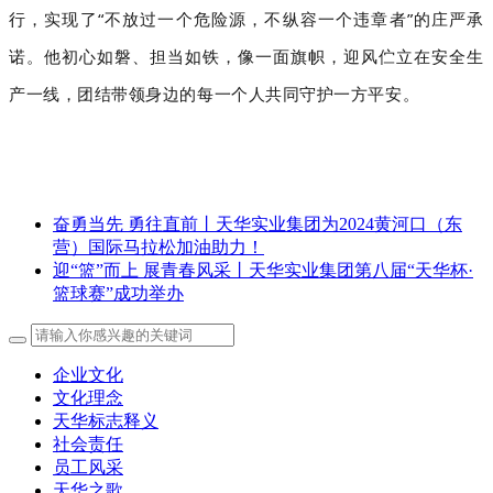
行，实现了“不放过一个危险源，不纵容一个违章者”的庄严承
诺。他初心如磐、担当如铁，像一面旗帜，迎风伫立在安全生
产一线，团结带领身边的每一个人共同守护一方平安。
奋勇当先 勇往直前丨天华实业集团为2024黄河口（东
营）国际马拉松加油助力！
迎“篮”而上 展青春风采丨天华实业集团第八届“天华杯·
篮球赛”成功举办
企业文化
文化理念
天华标志释义
社会责任
员工风采
天华之歌